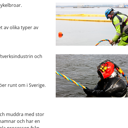
cykelbroar.
t av olika typer av
ftverksindustrin och
öer runt om i Sverige.
 och muddra med stor
a hamnar och har en
hela processen från