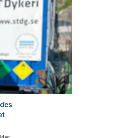
ades
et
 Idag