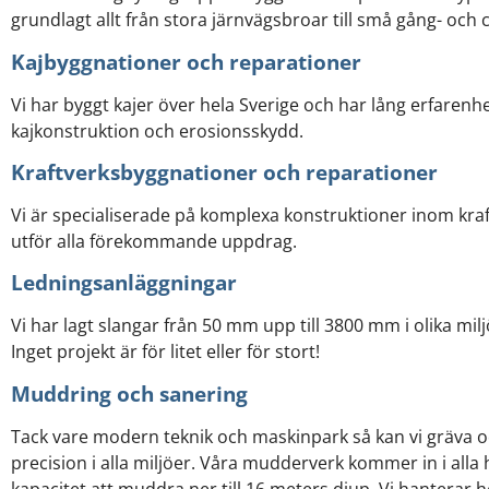
grundlagt allt från stora järnvägsbroar till små gång- och 
Kajbyggnationer och reparationer
Vi har byggt kajer över hela Sverige och har lång erfarenhe
kajkonstruktion och erosionsskydd.
Kraftverksbyggnationer och reparationer
Vi är specialiserade på komplexa konstruktioner inom kra
utför alla förekommande uppdrag.
Ledningsanläggningar
Vi har lagt slangar från 50 mm upp till 3800 mm i olika milj
Inget projekt är för litet eller för stort!
Muddring och sanering
Tack vare modern teknik och maskinpark så kan vi gräva
precision i alla miljöer. Våra mudderverk kommer in i all
kapacitet att muddra ner till 16 meters djup. Vi hanterar 