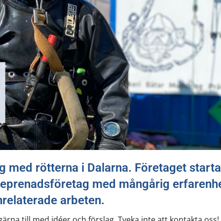
 med rötterna i Dalarna. Företaget start
ntreprenadsföretag med mångårig erfarenh
relaterade arbeten.
gärna till med idéer och förslag. Tveka inte att kontakta oss!