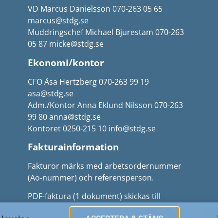
VD Marcus Danielsson 070-263 05 65
marcus@stdg.se
Muddringschef Michael Bjurestam 070-263
05 87 micke@stdg.se
Ekonomi/kontor
CFO Åsa Hertzberg 070-263 99 19
asa@stdg.se
Adm./Kontor Anna Eklund Nilsson 070-263
99 80 anna@stdg.se
Kontoret 0250-215 10 info@stdg.se
Fakturainformation
Fakturor märks med arbetsordernummer
(Ao-nummer) och referensperson.
PDF-faktura (1 dokument) skickas till
faktura@stdg.se