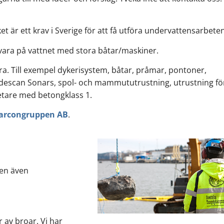
ket är ett krav i Sverige för att få utföra undervattensarbeten
 vara på vattnet med stora båtar/maskiner.
ra. Till exempel dykerisystem, båtar, pråmar, pontoner,
escan Sonars, spol- och mammututrustning, utrustning fö
etare med betongklass 1.
arcongruppen AB
.
men även
av broar. Vi har