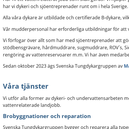
har vi dykeri och sjöentreprenader runt om i hela Sverige.
Alla våra dykare är utbildade och certifierade B-dykare, vil
Vår mudderpersonal har erforderliga utbildningar för att
Vi förfogar över allt som har med sjöentreprenader att gö
stödbensgrävare, hårdmuddrare, sugmuddrare, ROV´s, Sid
rengöring av vattenreservoarer m.m. Vi har även medarb
Sedan
oktober
2023 ägs Svenska Tungdykargruppen av
M
Våra tjänster
Vi utför alla former av dykeri- och undervattensarbeten 
vattenrelaterade landjobb.
Brobyggnationer och reparation
Svenska Tungdykargruppen bygger och reparera alla typer 