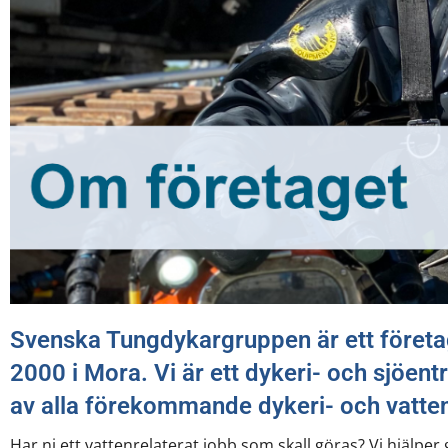
Svenska Tungdykargruppen är ett företag
2000 i Mora. Vi är ett dykeri- och sjöe
av alla förekommande dykeri- och vatten
Har ni ett vattenrelaterat jobb som skall göras? Vi hjälper 