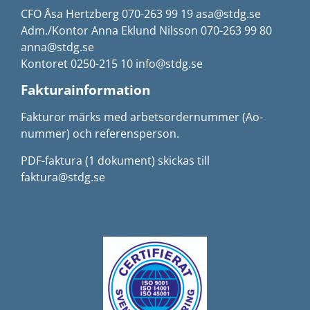
CFO Åsa Hertzberg 070-263 99 19 asa@stdg.se
Adm./Kontor Anna Eklund Nilsson 070-263 99 80
anna@stdg.se
Kontoret 0250-215 10 info@stdg.se
Fakturainformation
Fakturor märks med arbetsordernummer (Ao-
nummer) och referensperson.
PDF-faktura (1 dokument) skickas till
faktura@stdg.se