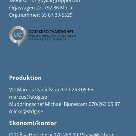
Svenska Tungdykargruppen AB
Örjasvägen 22, 792 36 Mora
Org.nummer: 55 67 39-5529
Produktion
VD Marcus Danielsson 070-263 05 65
marcus@stdg.se
Muddringschef Michael Bjurestam 070-263 05 87
micke@stdg.se
Ekonomi/kontor
CFO Åsa Hertzberg 070-263 99 19 asa@stdg.se