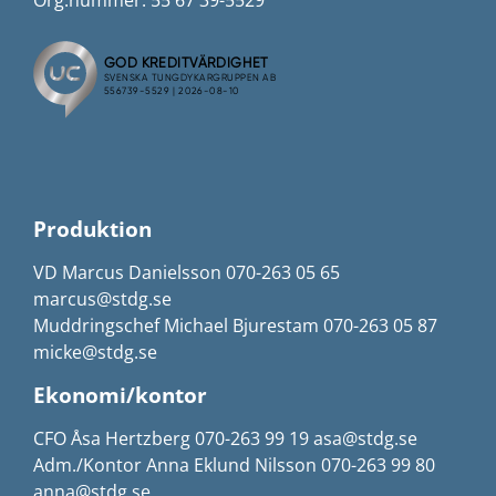
Org.nummer: 55 67 39-5529
Produktion
VD Marcus Danielsson 070-263 05 65
marcus@stdg.se
Muddringschef Michael Bjurestam 070-263 05 87
micke@stdg.se
Ekonomi/kontor
CFO Åsa Hertzberg 070-263 99 19 asa@stdg.se
Adm./Kontor Anna Eklund Nilsson 070-263 99 80
anna@stdg.se