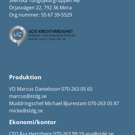
Svenska Tungdykargruppen AB
Örjasvägen 22, 792 36 Mora
Org.nummer: 55 67 39-5529
Produktion
VD Marcus Danielsson 070-263 05 65
marcus@stdg.se
Muddringschef Michael Bjurestam 070-263 05 87
micke@stdg.se
Ekonomi/kontor
CFO Åsa Hertzberg 070-263 99 19 asa@stdg.se