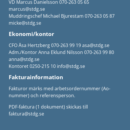
VD Marcus Danielsson 070-263 05 65
marcus@stdg.se
Muddringschef Michael Bjurestam 070-263 05 87
micke@stdg.se
Ekonomi/kontor
CFO Åsa Hertzberg 070-263 99 19 asa@stdg.se
Adm./Kontor Anna Eklund Nilsson 070-263 99 80
anna@stdg.se
Kontoret 0250-215 10 info@stdg.se
Fakturainformation
Fakturor märks med arbetsordernummer (Ao-
nummer) och referensperson.
PDF-faktura (1 dokument) skickas till
faktura@stdg.se