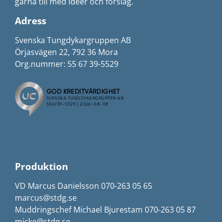
gärna till med idéer och förslag.
Adress
Svenska Tungdykargruppen AB
Örjasvägen 22, 792 36 Mora
Org.nummer: 55 67 39-5529
Produktion
VD Marcus Danielsson 070-263 05 65
marcus@stdg.se
Muddringschef Michael Bjurestam 070-263 05 87
micke@stdg.se