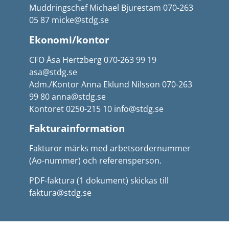
Muddringschef Michael Bjurestam 070-263
05 87 micke@stdg.se
Ekonomi/kontor
CFO Åsa Hertzberg 070-263 99 19
asa@stdg.se
Adm./Kontor Anna Eklund Nilsson 070-263
99 80 anna@stdg.se
Kontoret 0250-215 10 info@stdg.se
Fakturainformation
Fakturor märks med arbetsordernummer
(Ao-nummer) och referensperson.
PDF-faktura (1 dokument) skickas till
faktura@stdg.se