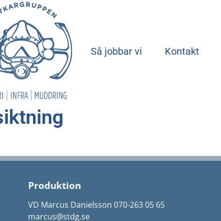
Start
Så jobbar vi
Kontakt
siktning
Produktion
VD Marcus Danielsson 070-263 05 65
marcus@stdg.se