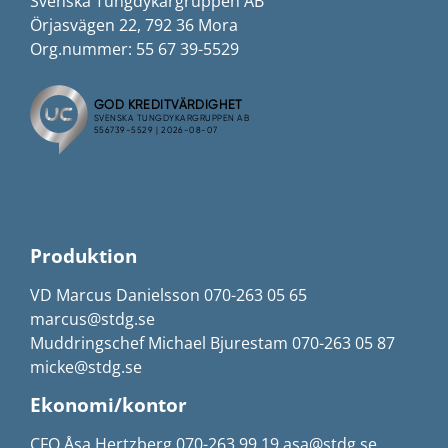
Svenska Tungdykargruppen AB
Örjasvägen 22, 792 36 Mora
Org.nummer: 55 67 39-5529
Produktion
VD Marcus Danielsson 070-263 05 65
marcus@stdg.se
Muddringschef Michael Bjurestam 070-263 05 87
micke@stdg.se
Ekonomi/kontor
CFO Åsa Hertzberg 070-263 99 19 asa@stdg.se