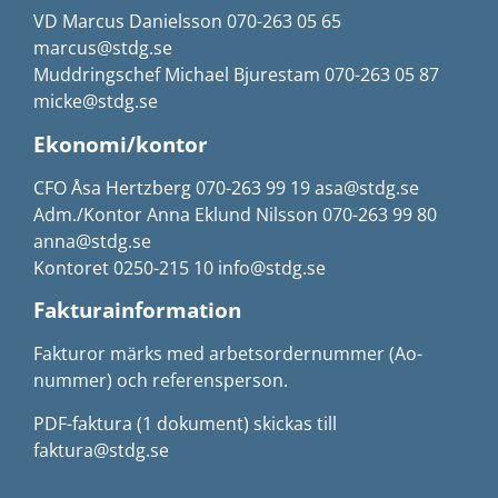
VD Marcus Danielsson 070-263 05 65
marcus@stdg.se
Muddringschef Michael Bjurestam 070-263 05 87
micke@stdg.se
Ekonomi/kontor
CFO Åsa Hertzberg 070-263 99 19 asa@stdg.se
Adm./Kontor Anna Eklund Nilsson 070-263 99 80
anna@stdg.se
Kontoret 0250-215 10 info@stdg.se
Fakturainformation
Fakturor märks med arbetsordernummer (Ao-
nummer) och referensperson.
PDF-faktura (1 dokument) skickas till
faktura@stdg.se