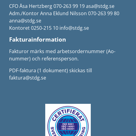
CFO Åsa Hertzberg 070-263 99 19 asa@stdg.se
Adm./Kontor Anna Eklund Nilsson 070-263 99 80
anna@stdg.se
Kontoret 0250-215 10 info@stdg.se
Fakturainformation
Fakturor märks med arbetsordernummer (Ao-
nummer) och referensperson.
PDF-faktura (1 dokument) skickas till
faktura@stdg.se