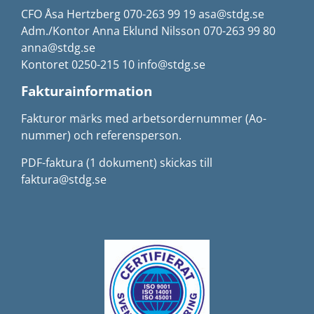
CFO Åsa Hertzberg 070-263 99 19 asa@stdg.se
Adm./Kontor Anna Eklund Nilsson 070-263 99 80
anna@stdg.se
Kontoret 0250-215 10 info@stdg.se
Fakturainformation
Fakturor märks med arbetsordernummer (Ao-
nummer) och referensperson.
PDF-faktura (1 dokument) skickas till
faktura@stdg.se