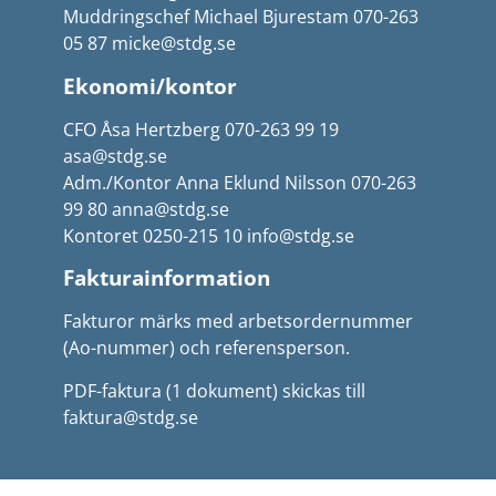
Muddringschef Michael Bjurestam 070-263
05 87 micke@stdg.se
Ekonomi/kontor
CFO Åsa Hertzberg 070-263 99 19
asa@stdg.se
Adm./Kontor Anna Eklund Nilsson 070-263
99 80 anna@stdg.se
Kontoret 0250-215 10 info@stdg.se
Fakturainformation
Fakturor märks med arbetsordernummer
(Ao-nummer) och referensperson.
PDF-faktura (1 dokument) skickas till
faktura@stdg.se