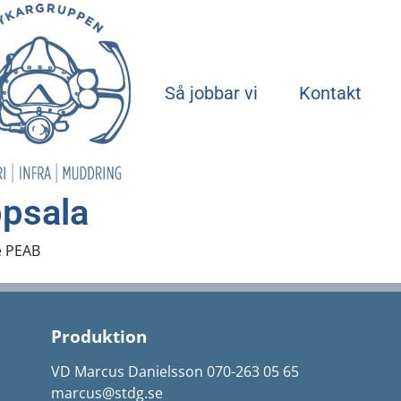
Start
Så jobbar vi
Kontakt
psala
e PEAB
Produktion
VD Marcus Danielsson 070-263 05 65
marcus@stdg.se