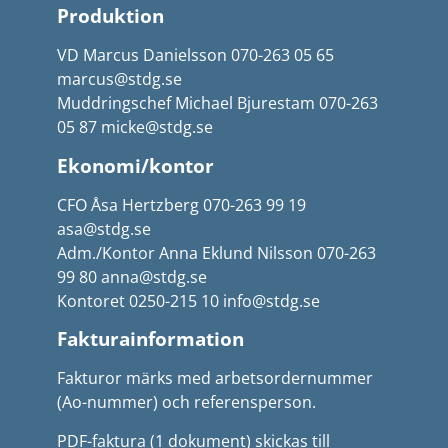
Produktion
VD Marcus Danielsson 070-263 05 65
marcus@stdg.se
Muddringschef Michael Bjurestam 070-263
05 87 micke@stdg.se
Ekonomi/kontor
CFO Åsa Hertzberg 070-263 99 19
asa@stdg.se
Adm./Kontor Anna Eklund Nilsson 070-263
99 80 anna@stdg.se
Kontoret 0250-215 10 info@stdg.se
Fakturainformation
Fakturor märks med arbetsordernummer
(Ao-nummer) och referensperson.
PDF-faktura (1 dokument) skickas till