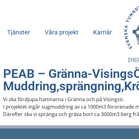
Tjänster
Våra projekt
Karriär
PEAB – Gränna-VisingsÖ
Muddring,sprängning,Kr
Vi ska fördjupa hamnarna i Gränna och på Visingsö.
I projektet ingår sugmuddring av ca 1000m3 förorenade m
Därefter ska vi spränga och gräva bort ca 3000m3 berg f