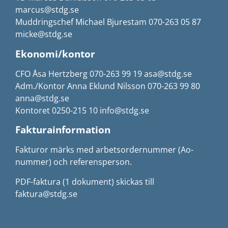
marcus@stdg.se
Muddringschef Michael Bjurestam 070-263 05 87
micke@stdg.se
Ekonomi/kontor
CFO Åsa Hertzberg 070-263 99 19 asa@stdg.se
Adm./Kontor Anna Eklund Nilsson 070-263 99 80
anna@stdg.se
Kontoret 0250-215 10 info@stdg.se
Fakturainformation
Fakturor märks med arbetsordernummer (Ao-
nummer) och referensperson.
PDF-faktura (1 dokument) skickas till
faktura@stdg.se