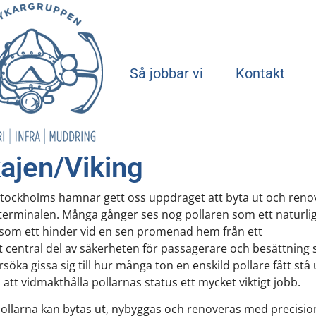
Start
Så jobbar vi
Kontakt
ajen/Viking
u Stockholms hamnar gett oss uppdraget att byta ut och reno
ingterminalen. Många gånger ses nog pollaren som ett naturli
s som ett hinder vid en sen promenad hem från ett
lt central del av säkerheten för passagerare och besättning
örsöka gissa sig till hur många ton en enskild pollare fått stå 
tt vidmakthålla pollarnas status ett mycket viktigt jobb.
llarna kan bytas ut, nybyggas och renoveras med precisio