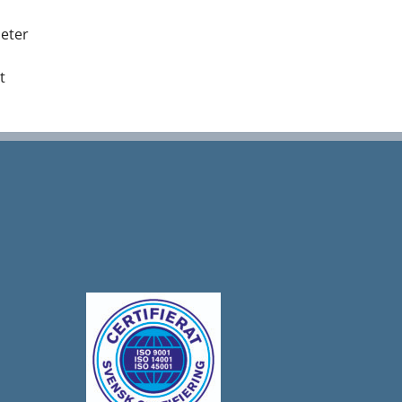
heter
t