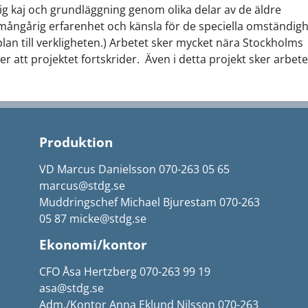
lig kaj och grundläggning genom olika delar av de äldre
mångårig erfarenhet och känsla för de speciella omständig
plan till verkligheten.) Arbetet sker mycket nära Stockholms
 att projektet fortskrider. Även i detta projekt sker arbete
Produktion
VD Marcus Danielsson 070-263 05 65
marcus@stdg.se
Muddringschef Michael Bjurestam 070-263
05 87 micke@stdg.se
Ekonomi/kontor
CFO Åsa Hertzberg 070-263 99 19
asa@stdg.se
Adm./Kontor Anna Eklund Nilsson 070-263