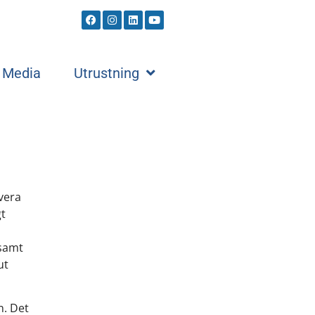
Media
Utrustning
vera
gt
 samt
ut
n. Det