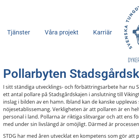
Tjänster
Våra projekt
Karriär
Pollarbyten Stadsgårdsk
I sitt ständiga utvecklings- och förbättringsarbete har n
ett antal pollare på Stadsgårdskajen i anslutning till Vik
inslag i bilden av en hamn. Ibland kan de kanske uppleva
nöjesetablissemang. Verkligheten är att pollaren är en he
personal i land. Pollarna är riktiga slitvargar och att ens f
med under sin livslängd är omöjligt. Därmed är processen a
STDG har med åren utvecklat en kompetens som gör att po