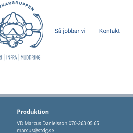
Start
Så jobbar vi
Kontakt
Produktion
VD Marcus Danielsson 070-263 05 65
marcus@stdg.se