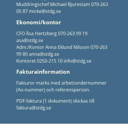
Muddringschef Michael Bjurestam 070-263
05 87 micke@stdg.se
Ekonomi/kontor
CFO Åsa Hertzberg 070-263 99 19
asa@stdg.se
Adm./Kontor Anna Eklund Nilsson 070-263
99 80 anna@stdg.se
Kontoret 0250-215 10 info@stdg.se
Fakturainformation
Fakturor märks med arbetsordernummer
(Ao-nummer) och referensperson.
PDF-faktura (1 dokument) skickas till
faktura@stdg.se