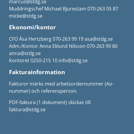
marcus@stdg.se
Muddringschef Michael Bjurestam 070-263 05 87
micke@stdg.se
Ekonomi/kontor
CFO Åsa Hertzberg 070-263 99 19 asa@stdg.se
Adm./Kontor Anna Eklund Nilsson 070-263 99 80
anna@stdg.se
Kontoret 0250-215 10 info@stdg.se
Fakturainformation
Fakturor märks med arbetsordernummer (Ao-
nummer) och referensperson.
PDF-faktura (1 dokument) skickas till
faktura@stdg.se