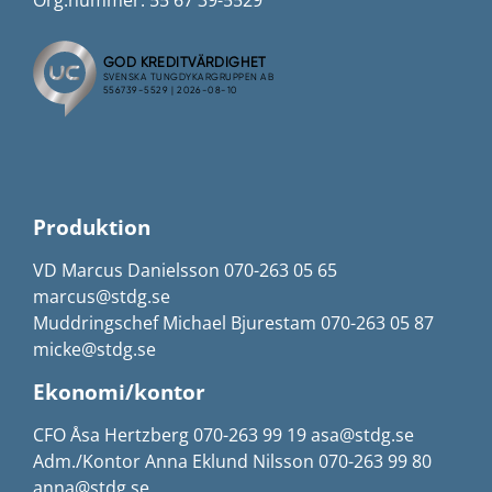
Org.nummer: 55 67 39-5529
Produktion
VD Marcus Danielsson 070-263 05 65
marcus@stdg.se
Muddringschef Michael Bjurestam 070-263 05 87
micke@stdg.se
Ekonomi/kontor
CFO Åsa Hertzberg 070-263 99 19 asa@stdg.se
Adm./Kontor Anna Eklund Nilsson 070-263 99 80
anna@stdg.se