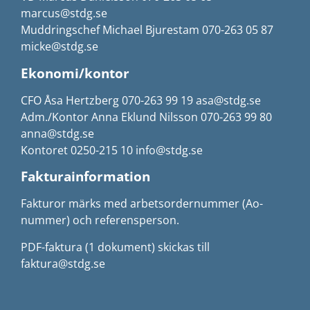
marcus@stdg.se
Muddringschef Michael Bjurestam 070-263 05 87
micke@stdg.se
Ekonomi/kontor
CFO Åsa Hertzberg 070-263 99 19 asa@stdg.se
Adm./Kontor Anna Eklund Nilsson 070-263 99 80
anna@stdg.se
Kontoret 0250-215 10 info@stdg.se
Fakturainformation
Fakturor märks med arbetsordernummer (Ao-
nummer) och referensperson.
PDF-faktura (1 dokument) skickas till
faktura@stdg.se