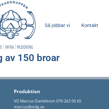
Start
Så jobbar vi
Kontakt
g av 150 broar
Produktion
VD Marcus Danielsson 070-263 05 65
marcus@stdg.se