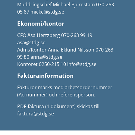
Muddringschef Michael Bjurestam 070-263
05 87 micke@stdg.se
Ekonomi/kontor
CFO Åsa Hertzberg 070-263 99 19
asa@stdg.se
Adm./Kontor Anna Eklund Nilsson 070-263
99 80 anna@stdg.se
Kontoret 0250-215 10 info@stdg.se
Fakturainformation
Fakturor märks med arbetsordernummer
(Ao-nummer) och referensperson.
PDF-faktura (1 dokument) skickas till
faktura@stdg.se