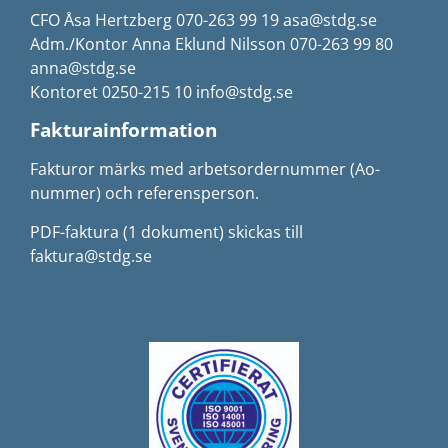
CFO Åsa Hertzberg 070-263 99 19 asa@stdg.se
Adm./Kontor Anna Eklund Nilsson 070-263 99 80
anna@stdg.se
Kontoret 0250-215 10 info@stdg.se
Fakturainformation
Fakturor märks med arbetsordernummer (Ao-
nummer) och referensperson.
PDF-faktura (1 dokument) skickas till
faktura@stdg.se