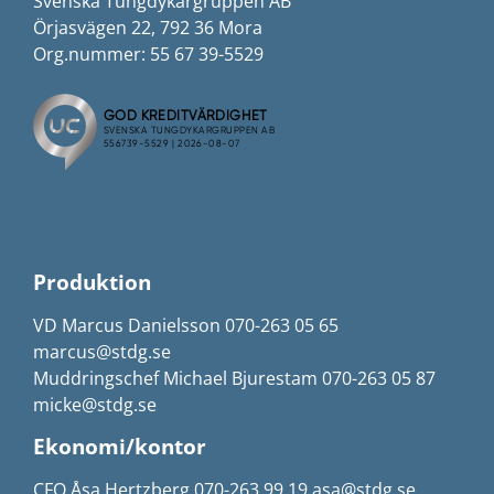
Svenska Tungdykargruppen AB
Örjasvägen 22, 792 36 Mora
Org.nummer: 55 67 39-5529
Produktion
VD Marcus Danielsson 070-263 05 65
marcus@stdg.se
Muddringschef Michael Bjurestam 070-263 05 87
micke@stdg.se
Ekonomi/kontor
CFO Åsa Hertzberg 070-263 99 19 asa@stdg.se