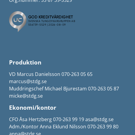
Org.nummer: 55 67 39-5529
Produktion
VD Marcus Danielsson 070-263 05 65
marcus@stdg.se
Muddringschef Michael Bjurestam 070-263 05 87
micke@stdg.se
Ekonomi/kontor
CFO Åsa Hertzberg 070-263 99 19 asa@stdg.se
Adm./Kontor Anna Eklund Nilsson 070-263 99 80
anna@stdg.se