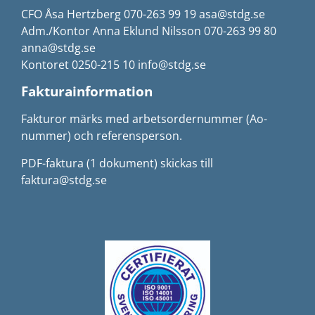
CFO Åsa Hertzberg 070-263 99 19 asa@stdg.se
Adm./Kontor Anna Eklund Nilsson 070-263 99 80
anna@stdg.se
Kontoret 0250-215 10 info@stdg.se
Fakturainformation
Fakturor märks med arbetsordernummer (Ao-
nummer) och referensperson.
PDF-faktura (1 dokument) skickas till
faktura@stdg.se