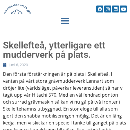
Skellefteå, ytterligare ett
mudderverk på plats.
juni 6, 2020
Den första förstärkningen är på plats i Skellefteå. I
väntan på vårt stora grävmudderverk Lennart som
dröjer lite (världsläget påverkar leveranstiden) så har vi
tagit upp vår Hitachi 570. Med en väl fendrad ponton
och surrad grävmaskin så kan vi nu gå på två fronter i
Skelleftehamns utbyggnad. En stor eloge till alla som
gjort den snabba mobiliseringen möjlig. Det är en lång
kedja, men vi skickar en speciell tanke till gänget på plats
som firar nationaldagen till sjöss. Fantastiskt jobb.