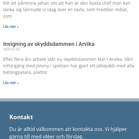
För att påminna Johan om att han är den bästa chef man kan
tänka sig lämnade vi idag över en tavla, som Freddan målat,
som
Läs mer »
Invigning av skyddsdammen i Arvika
2020-07-02
Efter flera års arbete står nu skyddsdammen klar i Arvika. Vårt
Infra gäng med Jimmy i spetsen har gjort ett jättejobb med alla
betongpelare, plattor
Läs mer »
Kontakt
Du är alltid välkommen att kontakta oss. Vi hjälper
gärna till med idéer och förslag.