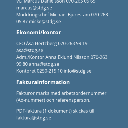
VD Marcus Danielsson 070-263 05 65
marcus@stdg.se
Muddringschef Michael Bjurestam 070-263
05 87 micke@stdg.se
Ekonomi/kontor
CFO Åsa Hertzberg 070-263 99 19
asa@stdg.se
Adm./Kontor Anna Eklund Nilsson 070-263
99 80 anna@stdg.se
Kontoret 0250-215 10 info@stdg.se
Fakturainformation
Fakturor märks med arbetsordernummer
(Ao-nummer) och referensperson.
PDF-faktura (1 dokument) skickas till
faktura@stdg.se