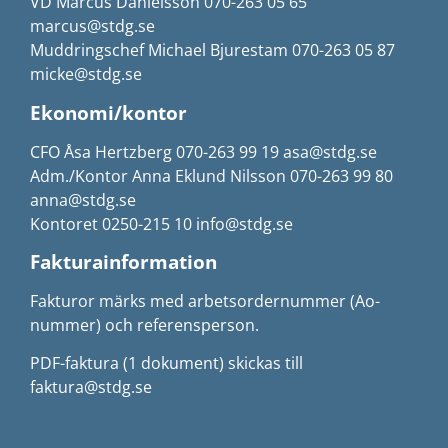
VD Marcus Danielsson 070-263 05 65
marcus@stdg.se
Muddringschef Michael Bjurestam 070-263 05 87
micke@stdg.se
Ekonomi/kontor
CFO Åsa Hertzberg 070-263 99 19 asa@stdg.se
Adm./Kontor Anna Eklund Nilsson 070-263 99 80
anna@stdg.se
Kontoret 0250-215 10 info@stdg.se
Fakturainformation
Fakturor märks med arbetsordernummer (Ao-
nummer) och referensperson.
PDF-faktura (1 dokument) skickas till
faktura@stdg.se