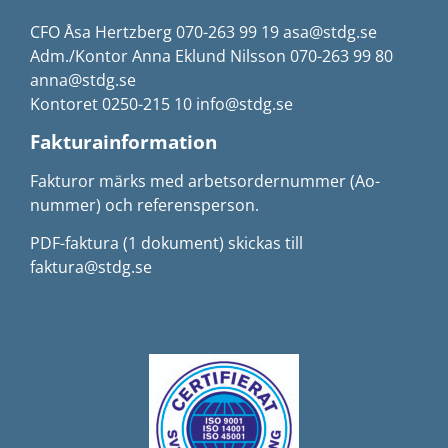
CFO Åsa Hertzberg 070-263 99 19 asa@stdg.se
Adm./Kontor Anna Eklund Nilsson 070-263 99 80
anna@stdg.se
Kontoret 0250-215 10 info@stdg.se
Fakturainformation
Fakturor märks med arbetsordernummer (Ao-
nummer) och referensperson.
PDF-faktura (1 dokument) skickas till
faktura@stdg.se