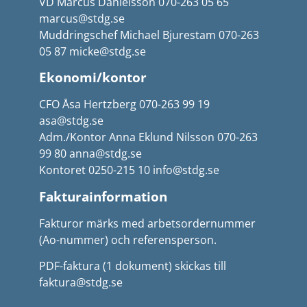
VD Marcus Danielsson 070-263 05 65
marcus@stdg.se
Muddringschef Michael Bjurestam 070-263
05 87 micke@stdg.se
Ekonomi/kontor
CFO Åsa Hertzberg 070-263 99 19
asa@stdg.se
Adm./Kontor Anna Eklund Nilsson 070-263
99 80 anna@stdg.se
Kontoret 0250-215 10 info@stdg.se
Fakturainformation
Fakturor märks med arbetsordernummer
(Ao-nummer) och referensperson.
PDF-faktura (1 dokument) skickas till
faktura@stdg.se