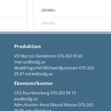
LÄS MER »
2019-10-22
Produktion
VD Marcus Danielsson 070-263 05 65
marcus@stdg.se
Muddringschef Michael Bjurestam 070-263
05 87 micke@stdg.se
Ekonomi/kontor
CFO Åsa Hertzberg 070-263 99 19
asa@stdg.se
Adm./Kontor Anna Eklund Nilsson 070-263
99 80 anna@stdg.se