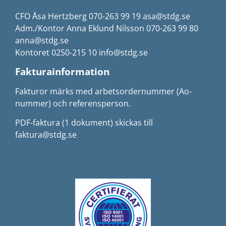
CFO Åsa Hertzberg 070-263 99 19 asa@stdg.se
Adm./Kontor Anna Eklund Nilsson 070-263 99 80
anna@stdg.se
Kontoret 0250-215 10 info@stdg.se
Fakturainformation
Fakturor märks med arbetsordernummer (Ao-
nummer) och referensperson.
PDF-faktura (1 dokument) skickas till
faktura@stdg.se