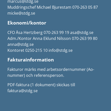
marcus@stdg.se
Muddringschef Michael Bjurestam 070-263 05 87
micke@stdg.se
Ekonomi/kontor
CFO Åsa Hertzberg 070-263 99 19 asa@stdg.se
Adm./Kontor Anna Eklund Nilsson 070-263 99 80
anna@stdg.se
Kontoret 0250-215 10 info@stdg.se
Fakturainformation
Fakturor märks med arbetsordernummer (Ao-
nummer) och referensperson.
PDF-faktura (1 dokument) skickas till
faktura@stdg.se