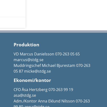
Produktion
VD Marcus Danielsson 070-263 05 65
marcus@stdg.se
Muddringschef Michael Bjurestam 070-263
05 87 micke@stdg.se
Ekonomi/kontor
CFO Åsa Hertzberg 070-263 99 19
asa@stdg.se
Adm./Kontor Anna Eklund Nilsson 070-263
99 80 anna@stdg.se