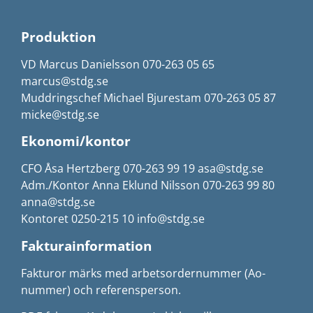
Produktion
VD Marcus Danielsson 070-263 05 65
marcus@stdg.se
Muddringschef Michael Bjurestam 070-263 05 87
micke@stdg.se
Ekonomi/kontor
CFO Åsa Hertzberg 070-263 99 19 asa@stdg.se
Adm./Kontor Anna Eklund Nilsson 070-263 99 80
anna@stdg.se
Kontoret 0250-215 10 info@stdg.se
Fakturainformation
Fakturor märks med arbetsordernummer (Ao-
nummer) och referensperson.