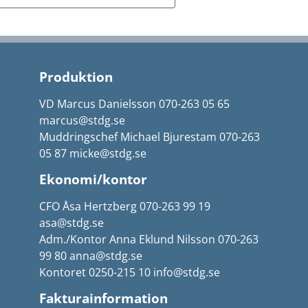
Produktion
VD Marcus Danielsson 070-263 05 65
marcus@stdg.se
Muddringschef Michael Bjurestam 070-263
05 87 micke@stdg.se
Ekonomi/kontor
CFO Åsa Hertzberg 070-263 99 19
asa@stdg.se
Adm./Kontor Anna Eklund Nilsson 070-263
99 80 anna@stdg.se
Kontoret 0250-215 10 info@stdg.se
Fakturainformation