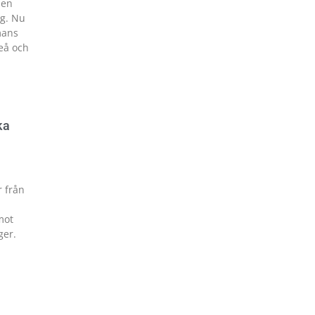
 en
g. Nu
mans
teå och
ka
r från
mot
ger.