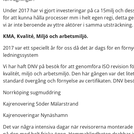
Under 2017 har vi gjort investeringar på ca 15milj och dessa
för att kunna hålla processer mm i helt egen regi, detta ge
vi är inte beroende av yttre aktörer i samma utsträckning.
KMA, Kvalité, Miljö och arbetsmiljö.
2017 var ett speciellt år för oss då det är dags för en förny
ledningssystem
Vi har haft DNV på besök för att genomföra ISO revision f
kvalitét, miljö och arbetsmiljö. Den här gången var det litet
standard övergång och förnyelse av certifikaten. DNV besö
Norrköping sugmuddring
Kajrenovering Söder Mälarstrand
Kajrenoveringar Nynäshamn
Det var några intensiva dagar när revisorerna monterade 
på den med helt friska ögon. Hemmablindheten drabbar ju