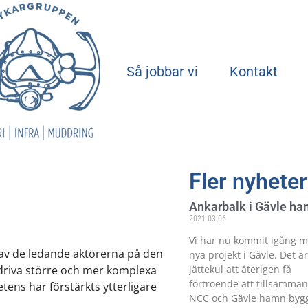
Start
Så jobbar vi
Kontakt
Fler nyheter
Ankarbalk i Gävle h
2021-03-06
Vi har nu kommit igång 
 av de ledande aktörerna på den
nya projekt i Gävle. Det är
jättekul att återigen få
driva större och mer komplexa
förtroende att tillsamma
tens har förstärkts ytterligare
NCC och Gävle hamn byg