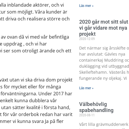
lla inblandade aktörer, och vi
Läs mer »
tur som möjligt. Våra kunder är
tt driva och realisera större och
2020 går mot sitt slut
vi går vidare mot nya
projekt
d av ovan då vi med vår befintliga
2020-12-09
 uppdrag , och vi har
Det närmar sig årsskifte o
vi ser som otroligt ärande och ett
har avslutat: Gävles nya
containerkaj Muddring o
duklägging vid utbyggna
Skelleftehamn. Västerås 
fungerande ny oljekaj. Vi
llväxt utan vi ska driva dom projekt
oss för mycket eller för många
Läs mer »
ta förväntningarna. Under 2017 har
e enkelt kunna dubblera vår
Välbehövlig
utan sätter kvalité i första hand,
spabehandling
ekt för vår orderbok redan har varit
2020-08-11
ommer vi kunna svara Ja på fler
Vårt lilla grävmudderverk