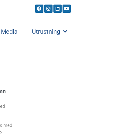
Media
Utrustning
amn
med
ns med
ga