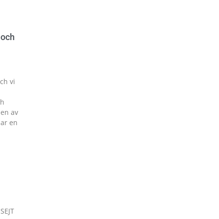
 och
ch vi
ch
den av
har en
 SEJT