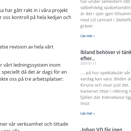
har under semestern fått
välbehövlig spabehandlin
 har gått rakt in i våra projekt
är det i sjön igen tillsam
r oss kontroll på hela kedjan och
med Lill Lennart i Skellef
gräver
Läs mer »
else revision av hela vårt
Ibland behöver vi tän
efter…
2020-07-13
ör vårt ledningssystem inom
 speciellt då det är dags för en
…..på hur spektakulär vår
kte oss på tre arbetsplatser:
vardag kan vara. Bilden ä
Kiruna och visar just det.
Kameran tittar i riktning 
fjällen där Kebnekaise lig
Visst
Läs mer »
ner vår verksamhet och tittade
Johan VD får igen.
 oss alla.