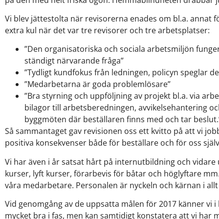
Vi blev jättestolta när revisorerna enades om bl.a. annat 
extra kul när det var tre revisorer och tre arbetsplatser:
”Den organisatoriska och sociala arbetsmiljön funge
ständigt närvarande fråga”
”Tydligt kundfokus från ledningen, policyn speglar d
”Medarbetarna är goda problemlösare”
”Bra styrning och uppföljning av projekt bl.a. via arb
bilagor till arbetsberedningen, avvikelsehantering 
byggmöten där beställaren finns med och tar beslut.
Så sammantaget gav revisionen oss ett kvitto på att vi jobb
positiva konsekvenser både för beställare och för oss själv
Vi har även i år satsat hårt på internutbildning och vidare
kurser, lyft kurser, förarbevis för båtar och höglyftare mm
våra medarbetare. Personalen är nyckeln och kärnan i allt 
Vid genomgång av de uppsatta målen för 2017 känner vi i 
mycket bra i fas, men kan samtidigt konstatera att vi har 