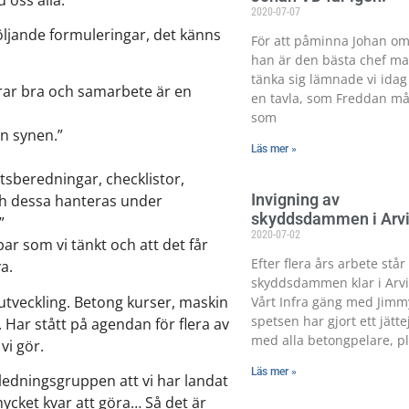
2020-07-07
följande formuleringar, det känns
För att påminna Johan om
han är den bästa chef m
tänka sig lämnade vi idag
rar bra och samarbete är en
en tavla, som Freddan må
som
en synen.”
Läs mer »
etsberedningar, checklistor,
Invigning av
och dessa hanteras under
skyddsdammen i Arv
”
2020-07-02
ar som vi tänkt och att det får
Efter flera års arbete står
a.
skyddsdammen klar i Arvi
 utveckling. Betong kurser, maskin
Vårt Infra gäng med Jimmy
spetsen har gjort ett jätt
. Har stått på agendan för flera av
med alla betongpelare, pl
vi gör.
Läs mer »
ledningsgruppen att vi har landat
mycket kvar att göra… Så det är