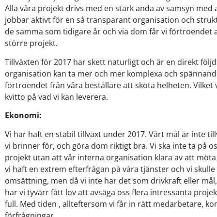
Alla våra projekt drivs med en stark anda av samsyn med a
jobbar aktivt för en så transparant organisation och struk
de samma som tidigare år och via dom får vi förtroendet a
större projekt.
Tillväxten för 2017 har skett naturligt och är en direkt följ
organisation kan ta mer och mer komplexa och spännande
förtroendet från våra beställare att sköta helheten. Vilket 
kvitto på vad vi kan leverera.
Ekonomi:
Vi har haft en stabil tillväxt under 2017. Vårt mål är inte ti
vi brinner för, och göra dom riktigt bra. Vi ska inte ta på 
projekt utan att vår interna organisation klara av att mö
vi haft en extrem efterfrågan på våra tjänster och vi skull
omsättning, men då vi inte har det som drivkraft eller mål, 
har vi tyvärr fått lov att avsäga oss flera intressanta proj
full. Med tiden , allteftersom vi får in rätt medarbetare, k
förfrågningar.