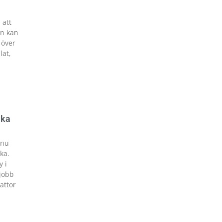
 att
an kan
 över
lat,
ika
 nu
ka.
 i
ejobb
attor